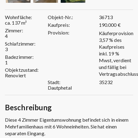
Wohnfläche:
Objekt-Nr.:
36713
ca. 137 m²
Kaufpreis:
190.000 €
Zimmer:
Provision:
Käuferprovision
4
3,57 % des
Schlafzimmer:
Kaufpreises
3
inkl. 19 %
Badezimmer:
Mwst, verdient
1
und fällig bei
Objektzustand:
Vertragsabschluss
Renoviert
Stadt:
35232
Dautphetal
Beschreibung
Diese 4 Zimmer Eigentumswohnung befindet sich in einem
Mehrfamilienhaus mit 6 Wohneinheiten. Sie hat einen
separaten Eingang.