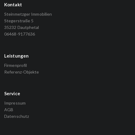
Kontakt
Ich stimme der Datenerhebung zu und habe die
Steinmetzger Immobilien
Datenschutzerklärung
gelesen.*
Stegerstraße 5
35232 Dautphetal
Senden
06468-9177636
Leistungen
Firmenprofil
Referenz-Objekte
Service
Impressum
AGB
Datenschutz